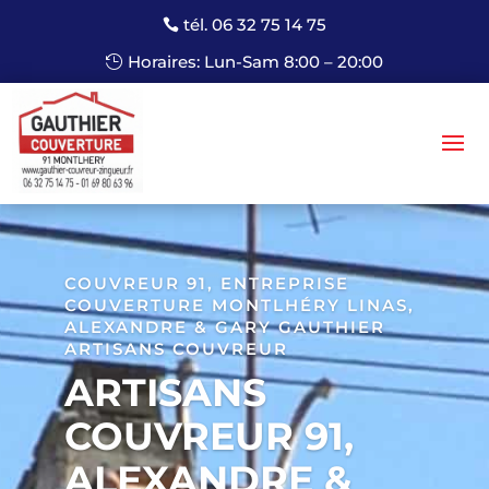
tél. 06 32 75 14 75
Horaires: Lun-Sam 8:00 – 20:00
COUVREUR 91, ENTREPRISE
COUVERTURE MONTLHÉRY LINAS,
ALEXANDRE & GARY GAUTHIER
ARTISANS COUVREUR
ARTISANS
COUVREUR 91,
ALEXANDRE &