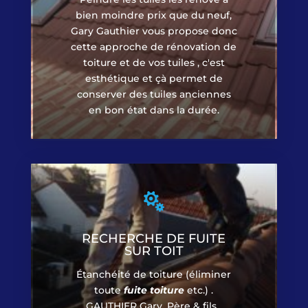
bien moindre prix que du neuf,
Gary Gauthier vous propose donc
cette approche de rénovation de
toiture et de vos tuiles , c'est
esthétique et çà permet de
conserver des tuiles anciennes
en bon état dans la durée.

RECHERCHE DE FUITE
SUR TOIT
Étanchéité de toiture (éliminer
toute
fuite toiture
etc.) .
GAUTHIER Gary, Père & fils,