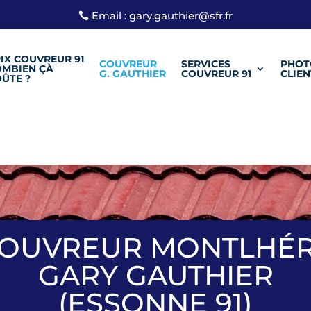
Email : gary.gauthier@sfr.fr
IX COUVREUR 91
COUVREUR
SERVICES
PHOT
OMBIEN ÇÀ
G. GAUTHIER
COUVREUR 91
CLIEN
ÛTE ?
OUVREUR MONTLHÉ
GARY GAUTHIER
(ESSONNE 91)