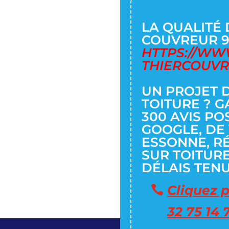
LA QUALITÉ 
COUVREUR 91
HTTPS://WW
THIERCOUVR
UN PROJET 
TOITURE ? G
300 AVIS PO
GOOGLE, DE 
ESSONNE, R
SUR TOITURE
DÉLAIS TENU
Cliquez 
32 75 14 